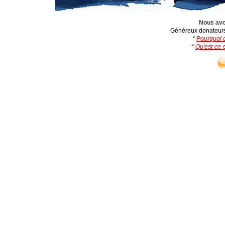
Nous avo
Généreux donateurs 
“
Pourquoi d
“
Qu'est-ce-