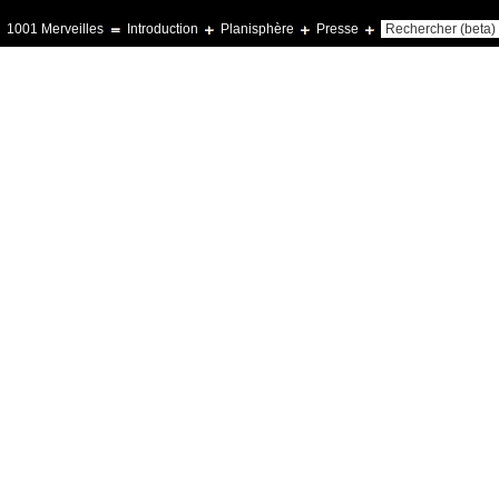
1001 Merveilles
Introduction
Planisphère
Presse