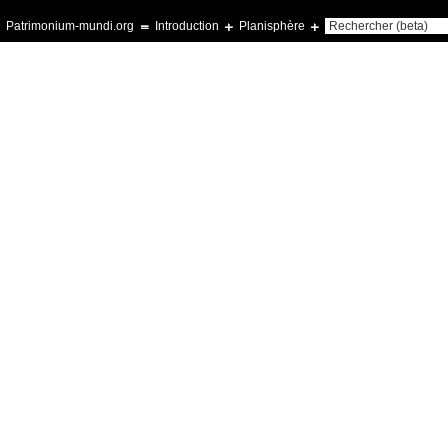
Patrimonium-mundi.org
Introduction
Planisphère